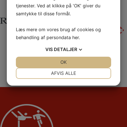
tjenester. Ved at klikke på 'OK' giver du
samtykke til disse formål.
Læs mere om vores brug af cookies og
behandling af persondata
her
.
VIS
DETALJER
JA
NEJ
OK
JA
NEJ
NØDVENDIGE
PRÆFERENCER
AFVIS ALLE
JA
NEJ
JA
NEJ
MARKETING
STATISTIK