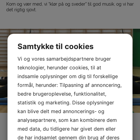
Kom og vær med, vi “klør på og sveder” til god musik, og vi har
det rigtig sjovt.
Samtykke til cookies
Vi og vores samarbejdspartnere bruger
teknologier, herunder cookies, til at
indsamle oplysninger om dig til forskellige
formål, herunder: Tilpasning af annoncering,
bedre brugeroplevelse, funktionalitet,
statistik og marketing. Disse oplysninger
kan blive delt med annoncerings- og
analysepartnere, som kan kombinere dem
med data, du tidligere har givet dem eller
de har indsamlet gennem din brug af deres
Sponsorer