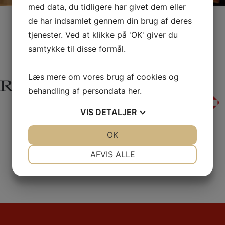
med data, du tidligere har givet dem eller
de har indsamlet gennem din brug af deres
tjenester. Ved at klikke på 'OK' giver du
Sponsorer
samtykke til disse formål.
Læs mere om vores brug af cookies og
behandling af persondata
her
.
VIS
DETALJER
JA
NEJ
OK
JA
NEJ
NØDVENDIGE
PRÆFERENCER
AFVIS ALLE
JA
NEJ
JA
NEJ
MARKETING
STATISTIK