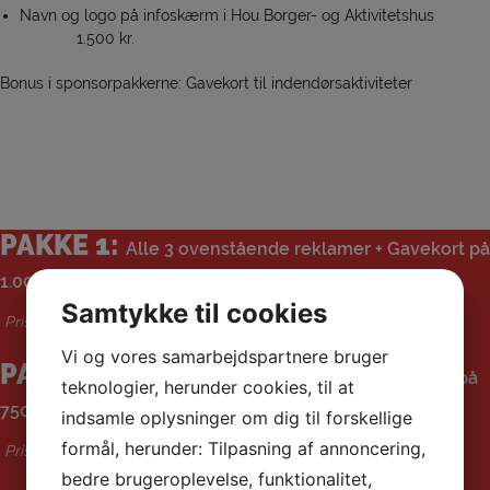
Navn og logo på infoskærm i Hou Borger- og Aktivitetshus
1.500 kr.
Bonus i sponsorpakkerne: Gavekort til indendørsaktiviteter
PAKKE 1:
Alle 3 ovenstående reklamer +
Gavekort på
1.000 kr. til indendørsaktiviteter i HGI
Samtykke til cookies
Pris: 4.500 kr. pr år
Vi og vores samarbejdspartnere bruger
PAKKE 2:
2 af ovenstående reklamer +
Gavekort på
teknologier, herunder cookies, til at
750 kr. til indendørsaktiviteter i HGI
indsamle oplysninger om dig til forskellige
formål, herunder: Tilpasning af annoncering,
Pris: 3.000 kr. pr år
bedre brugeroplevelse, funktionalitet,