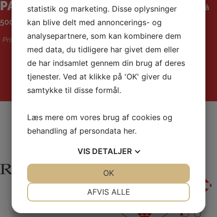
PAKKE 3:
1 af ovenstående reklamer +
Gavekort på
statistik og marketing. Disse oplysninger
500 kr. til indendørsaktiviteter i HGI
kan blive delt med annoncerings- og
analysepartnere, som kan kombinere dem
Pris: 1.500 kr. pr år
med data, du tidligere har givet dem eller
de har indsamlet gennem din brug af deres
tjenester. Ved at klikke på 'OK' giver du
samtykke til disse formål.
Læs mere om vores brug af cookies og
Sponsorer
behandling af persondata
her
.
VIS
DETALJER
JA
NEJ
OK
JA
NEJ
NØDVENDIGE
PRÆFERENCER
AFVIS ALLE
JA
NEJ
JA
NEJ